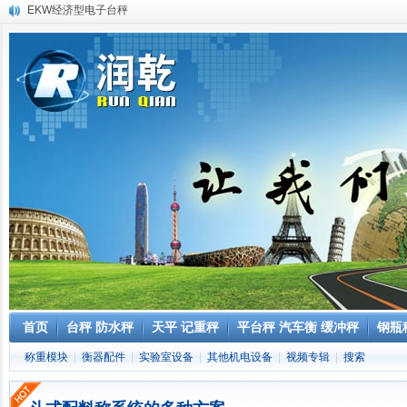
EKW经济型电子台秤
电子台秤（计重、计数、防爆、防腐、全不锈钢、打印台秤）
OCS系列高精度直视吊钩秤
灌装秤
防水秤 食品厂专用防水秤 全不锈钢防水秤
电子天平故障维修及正确使用
吊秤基本知识
电子台秤的技术参数与主要功能解析
电子秤正确的日常保养和维护
AHW plus 超高精度計重秤
首页
台秤 防水秤
天平 记重秤
平台秤 汽车衡 缓冲秤
钢瓶
称重模块
|
衡器配件
|
实验室设备
|
其他机电设备
|
视频专辑
|
搜索